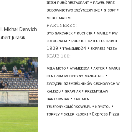
ɪʀɪꜱʜ ᴘᴜʙ&ʀᴇꜱᴛᴀᴜʀᴀɴᴛ • ᴘᴀᴡᴇᴌ ᴘᴇʀᴢ
ʙᴜᴅᴏᴡɴɪᴄᴛᴡᴏ ɪɴᴢ̇ʏɴɪᴇʀʏᴊɴᴇ • ɢ-ꜱᴏꜰᴛ •
ᴍᴇʙʟᴇ ᴍᴀᴛɪᴍ
𝙿𝙰𝚁𝚃𝙽𝙴𝚁𝚉𝚈:
i, Michał Derwich
ʙʏᴅ ɢᴀʀᴄᴀʀᴇᴋ • ᴋᴜᴄʜᴄɪᴋ • ᴍᴀʜʟᴇ • ᴘᴡ
bert Jurasik,
ꜰᴏᴛᴏɢʀᴀꜰɪᴀ • ʀᴏᴅᴢɪᴄᴇ ᴅᴢɪᴇᴄɪ ᴏꜱᴛʀᴏᴠɪɪ
𝟣𝟫𝟢𝟫 • ᴛʀᴀɴꜱᴍᴇᴅ𝟤𝟦 • ᴇxᴘʀᴇꜱꜱ ᴘɪᴢᴢᴀ
𝙺𝙻𝚄𝙱 𝟷𝟶𝟶:
ᴍɪʟᴀ ᴍᴏᴛᴏ • ᴀᴛᴀᴍᴇᴅɪᴄᴀ • ᴀʀᴛᴜʀ • ᴍᴀɴᴜꜱ
ᴄᴇɴᴛʀᴜᴍ ᴍᴇᴅʏᴄʏɴʏ ᴍᴀɴᴜᴀʟɴᴇᴊ •
ᴢᴡɪᴀ̨ᴢᴇᴋ ʀᴢᴇᴍɪᴇꜱ́ʟɴɪᴋᴏ́ᴡ ᴄᴇᴄʜᴏᴡʏᴄʜ ᴡ
ᴋᴀʟɪꜱᴢᴜ • ɢʀᴀᴘʜᴀʀ • ᴘʀᴢᴇᴍʏꜱᴌᴀᴡ
ʙᴀʀᴛᴋᴏᴡɪᴀᴋ • ᴋᴀʀ-ᴍᴇɴ
ᴛᴇʟᴇꜰᴏɴʏᴋᴏᴍᴏ́ʀᴋᴏᴡᴇ.ᴘʟ • ᴋʀʏꜱᴛᴏʟ •
ᴛᴏᴘᴘʟʏ • ꜱᴋʟᴇᴘ ᴋʟᴏᴄᴋɪ • Express Pizza