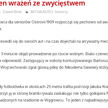
łen wrażeń ze zwycięstwem
Dawid Bilski
AKTUALNOŚCI
,
Seniorzy
ca dla seniorów Ostrovii 1909 rozpoczął się pechowo od awar
a.
esiedli się do swoich aut i na czas dojechali na arcyważny mec
 3 minucie objęli prowadzenie po rzucie wolnym. Biało-czerw
na odpowiedź. Zastępujący w sobotę kontuzjowanego Bartosza 
 Wojciechowski zgrał głową piłkę do Nikodema Siewiery który
y futbolówka w okolicach 25 metra trafiła pod nogi Jakuba Kr
erzył ją w stronę bramki rywala zaskakując nie tylko golkipera 
adzonych na stadionie w Wągrowcu. To jeden z najładniejszy