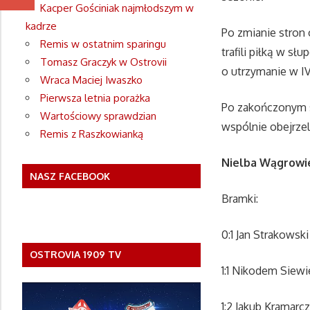
Kacper Gościniak najmłodszym w
kadrze
Po zmianie stron 
Remis w ostatnim sparingu
trafili piłką w s
Tomasz Graczyk w Ostrovii
o utrzymanie w IV
Wraca Maciej Iwaszko
Pierwsza letnia porażka
Po zakończonym s
Wartościowy sprawdzian
wspólnie obejrzeli
Remis z Raszkowianką
Nielba Wągrowiec
NASZ FACEBOOK
Bramki:
0:1 Jan Strakowski 
OSTROVIA 1909 TV
1:1 Nikodem Siewie
1:2 Jakub Kramarcz