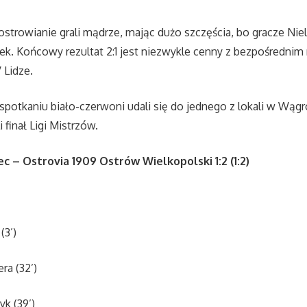
ostrowianie grali mądrze, mając dużo szczęścia, bo gracze Nie
łupek. Końcowy rezultat 2:1 jest niezwykle cenny z bezpośredni
 Lidze.
potkaniu biało-czerwoni udali się do jednego z lokali w Wąg
 finał Ligi Mistrzów.
 – Ostrovia 1909 Ostrów Wielkopolski 1:2 (1:2)
(3’)
ra (32’)
yk (39’)