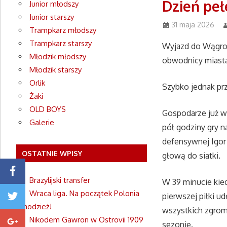
Dzień pe
Junior młodszy
Junior starszy
31 maja 2026
Trampkarz młodszy
Trampkarz starszy
Wyjazd do Wągrow
Młodzik młodszy
obwodnicy miast
Młodzik starszy
Orlik
Szybko jednak prz
Żaki
OLD BOYS
Gospodarze już w
Galerie
pół godziny gry 
defensywnej Igor
OSTATNIE WPISY
głową do siatki.
Brazylijski transfer
W 39 minucie kied
Wraca liga. Na początek Polonia
pierwszej piłki ud
Chodzież!
wszystkich zgrom
Nikodem Gawron w Ostrovii 1909
sezonie.