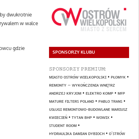
lby dwukrotnie
m rywalem w walce
rowcu gdzie
SPONSORZY KLUBU
𝚂𝙿𝙾𝙽𝚂𝙾𝚁𝚉𝚈 𝙿𝚁𝙴𝙼𝙸𝚄𝙼:
ᴍɪᴀꜱᴛᴏ ᴏꜱᴛʀᴏ́ᴡ ᴡɪᴇʟᴋᴏᴘᴏʟꜱᴋɪ • ᴘᴌᴏᴍʏᴋ •
ʀᴇᴍᴏɴᴛʏ – ᴡʏᴋᴏɴ́ᴄᴢᴇɴɪᴀ ᴡɴᴇ̨ᴛʀᴢ
ᴀɴᴅʀᴢᴇᴊ ᴋʀʏᴊᴏᴍ • ᴇʟᴇᴋᴛʀᴏ ᴋᴏᴍᴘ • ᴍꜰᴘ
ᴍᴀᴛᴜʀᴇ ꜰɪʟᴛᴇʀꜱ ᴘᴏʟᴀɴᴅ • ᴘᴀʙʟᴏ ᴛʀᴀɴꜱ •
ᴜꜱᴌᴜɢɪ ʀᴇᴍᴏɴᴛᴏᴡᴏ-ʙᴜᴅᴏᴡʟᴀɴᴇ ᴍᴀʀɪᴜꜱᴢ
ᴋᴡɪᴇᴄɪᴇɴ́ • ᴛʏᴛᴀɴ ʙʜᴘ • ᴡᴏᴡɪx •
ꜱᴛᴜᴅᴇɴᴛ ʀᴏᴏᴍ •
ʜʏᴅʀᴀᴜʟɪᴋᴀ ᴅᴀᴍɪᴀɴ ᴅʏʙɪᴏᴄʜ • ᴏ’ꜱᴛʀᴏ́ᴡ