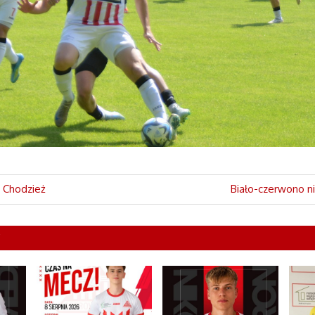
ą Chodzież
Next
Biało-czerwono ni
Post:
Y