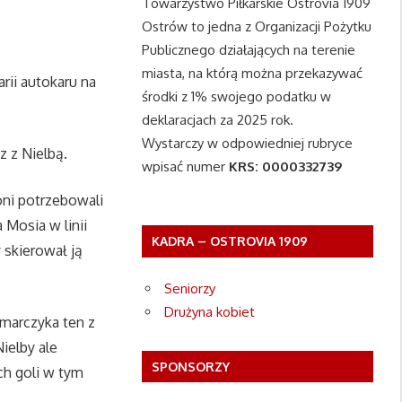
Towarzystwo Piłkarskie Ostrovia 1909
Ostrów to jedna z Organizacji Pożytku
Publicznego działających na terenie
miasta, na którą można przekazywać
ii autokaru na
środki z 1% swojego podatku w
deklaracjach za 2025 rok.
Wystarczy w odpowiedniej rubryce
z z Nielbą.
wpisać numer
KRS: 0000332739
oni potrzebowali
Mosia w linii
KADRA – OSTROVIA 1909
 skierował ją
Seniorzy
Drużyna kobiet
amarczyka ten z
Nielby ale
SPONSORZY
ch goli w tym