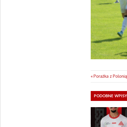
Previous
Porażka z Poloni
Nawigacja
Post:
wpisu
PODOBNE WPIS