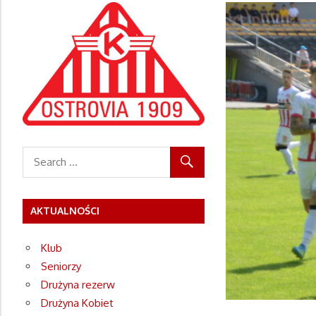
Towarzystwo
Piłkarskie
Ostrovia
1909
Ostrów
Wielkopolski
AKTUALNOŚCI
Klub
Seniorzy
Drużyna rezerw
Drużyna Kobiet